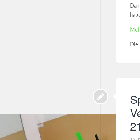
Dank
habe
Mehr
Die 
S
V
2
15.