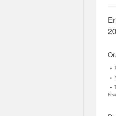
Er
2
Or
Ersa