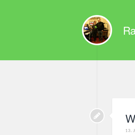
Ra
W
13. 