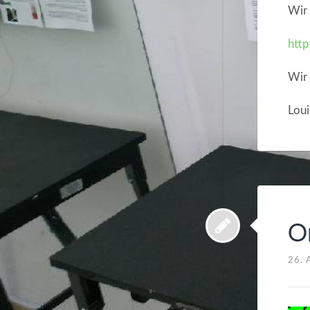
Wir 
http
Wir 
Loui
O
26.