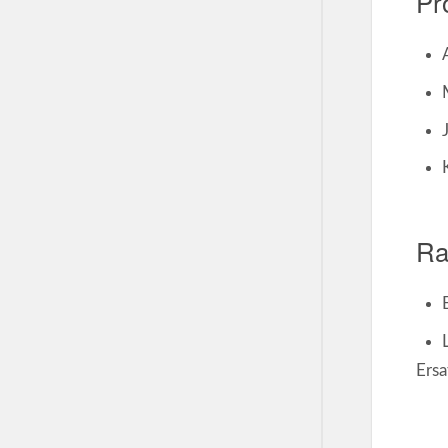
Pr
Ra
Ersa