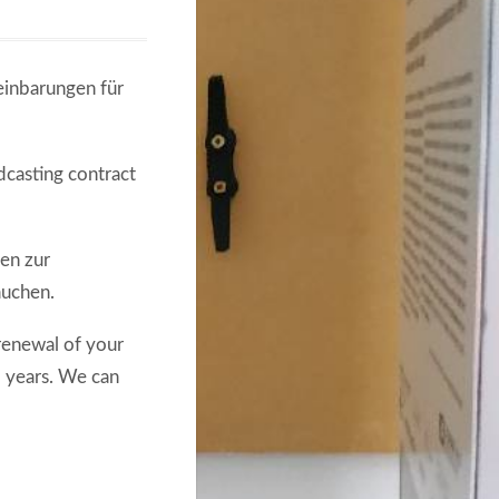
einbarungen für
dcasting contract
en zur
auchen.
renewal of your
 years. We can