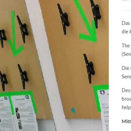
Das 
die 
The 
(Sen
Die 
Send
Dece
broa
help
Mit