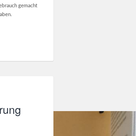
Gebrauch gemacht
haben.
arung