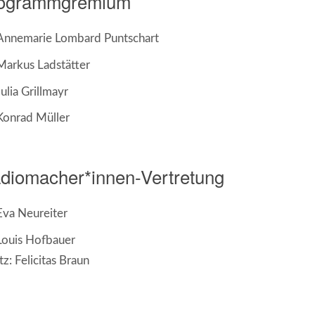
ogrammgremium
Annemarie Lombard Puntschart
Markus Ladstätter
Julia Grillmayr
Konrad Müller
diomacher*innen-Vertretung
Eva Neureiter
Louis Hofbauer
tz: Felicitas Braun