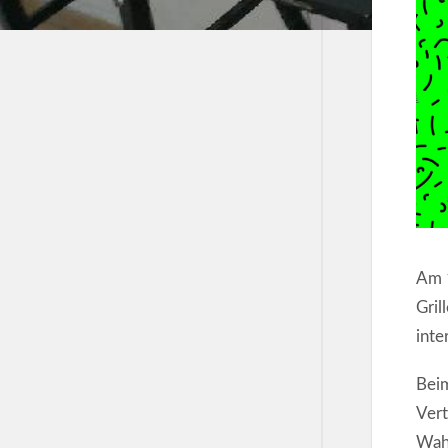
Am 1
Gril
inte
Beim
Vert
Wahl