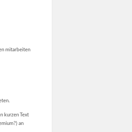
en mitarbeiten
eten.
n kurzen Text
emium?) an