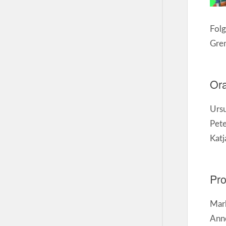
Folg
Grem
Or
Ursu
Pete
Kat
Pr
Mark
Ann