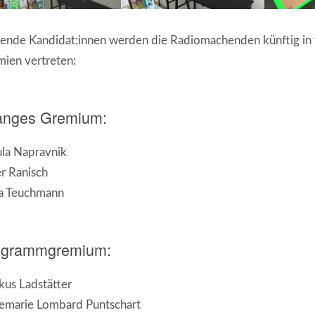
ende Kandidat:innen werden die Radiomachenden künftig in
ien vertreten:
anges Gremium:
la Napravnik
r Ranisch
ja Teuchmann
ogrammgremium:
us Ladstätter
emarie Lombard Puntschart