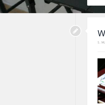
W
5. M