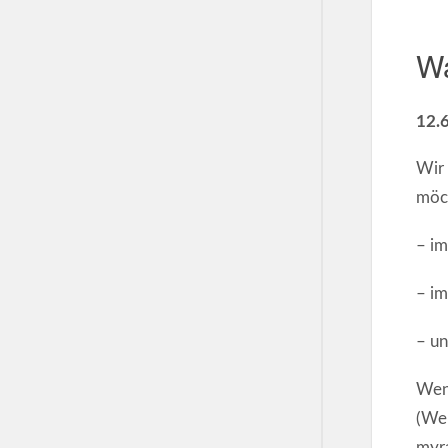
Wa
12.
Wir 
möc
– i
– i
– u
Wenn
(We
myra