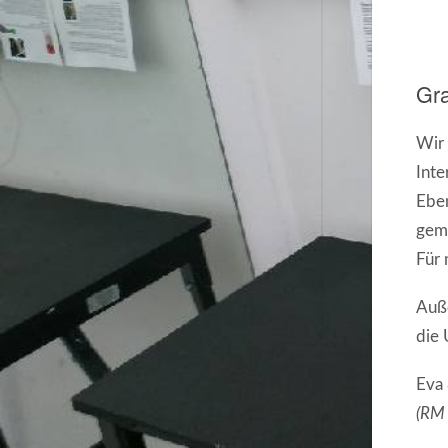
Gra
Wir 
Inte
Eben
gem
Für 
Auße
die 
Eva 
(RM 