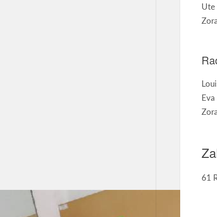
Ute
Zora
Ra
Lou
Eva 
Zora
Za
61 R