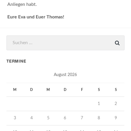
Anliegen habt.
Eure Eva und Euer Thomas!
Suchen
nach:
TERMINE
August 2026
M
D
M
D
F
S
S
1
2
3
4
5
6
7
8
9