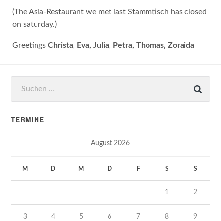
(The Asia-Restaurant we met last Stammtisch has closed
on saturday.)
Greetings
Christa, Eva, Julia, Petra, Thomas, Zoraida
Suchen
nach:
TERMINE
August 2026
M
D
M
D
F
S
S
1
2
3
4
5
6
7
8
9