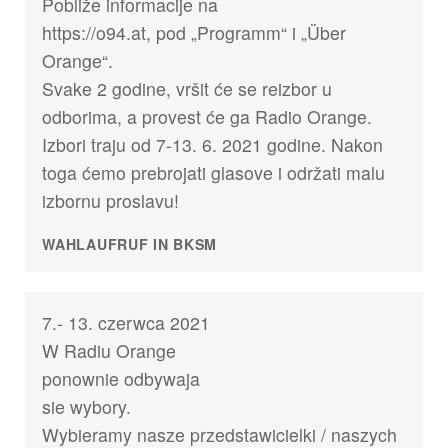
Pobliže informacije na
https://o94.at, pod „Programm“ i „Über
Orange“.
Svake 2 godine, vršit će se reizbor u
odborima, a provest će ga Radio Orange.
Izbori traju od 7-13. 6. 2021 godine. Nakon
toga ćemo prebrojati glasove i održati malu
izbornu proslavu!
WAHLAUFRUF IN BKSM
7.- 13. czerwca 2021
W Radiu Orange
ponownie odbywaja
sie wybory.
Wybieramy nasze przedstawicielki / naszych