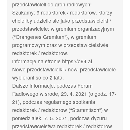
przedstawicieli do gron radiowych!
Szukamy: 9 redaktorek / redaktorow, ktorzy
chcieliby udzielic sie jako przedstawicielki /
przedstawiciele: w gremium organizacyjnym
(“Orangenes Gremium”), w gremium
programowym oraz w przedstawicielstwie
redaktorek / redaktorow.
informacje na stronie https://o94.at
Nowe przedstawicielki / nowi przedstawiciele
wybierani so co 2 lata.
Dalsze informacje: podczas Forum
Radiowego w srode, 29. 4. 2021 (o godz. 17-
21), podczas regularnego spotkania
redaktorek / redaktorow (“Stammtisch”) w
poniedzialek, 7. 5. 2021, podczas dyzuru
przedstawicielstwa redaktorek / redaktorow