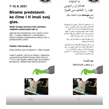
BKS
FS