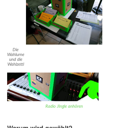
Die
Wahlurne
und die
Wahlzettl
Radio JIngle anhören
Warum wird gewählt?