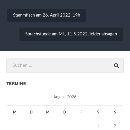
Beitragsnavigation
Stammtisch am 26. April 2022, 19h
Sprechstunde am Mi., 11.5.2022, leider absagen
Suchen
nach:
TERMINE
August 2026
M
D
M
D
F
S
S
1
2