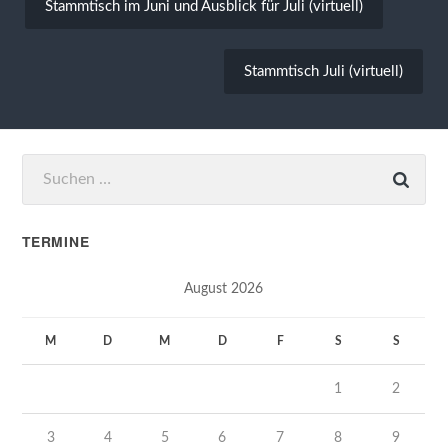
Stammtisch im Juni und Ausblick für Juli (virtuell)
Stammtisch Juli (virtuell)
Suchen
nach:
TERMINE
August 2026
M
D
M
D
F
S
S
1
2
3
4
5
6
7
8
9