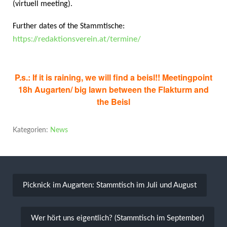
(virtuell meeting).
Further dates of the Stammtische:
h
ttps://redaktionsverein.at/termine/
P.s.: If it is raining, we will find a beisl!!
Meetingpoint
18h Augarten/ big lawn between the Flakturm and
the Beisl
Kategorien:
News
Beitragsnavigation
Picknick im Augarten: Stammtisch im Juli und August
Wer hört uns eigentlich? (Stammtisch im September)