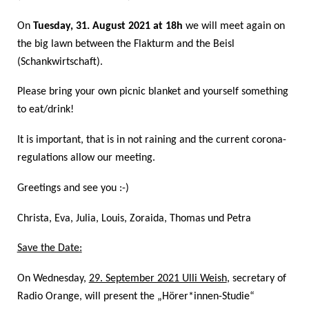
On
Tuesday
, 31. August 2021
at
1
8
h
w
e
will meet
again
on
the big lawn between the Flakturm and the Beisl
(Schankwirtschaft).
Please bring your own picnic blanket and yourself something
to eat/drink!
It is important, that is in not raining and the current corona-
regulations allow our meeting.
Greetings and see you
:-
)
Christa, Eva, Julia, Louis, Zoraida, Thomas und Petra
Save the Date:
On Wednesday,
29. September 2021 Ulli Weish
, secretary of
Radio Orange, will present the „Hörer*innen-Studie“